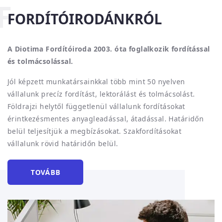
F
FORDÍTÓIRODÁNKRÓL
A Diotima Fordítóiroda 2003. óta foglalkozik fordítással
és tolmácsolással.
Jól képzett munkatársainkkal több mint 50 nyelven
vállalunk precíz fordítást, lektorálást és tolmácsolást.
Földrajzi helytől függetlenül vállalunk fordításokat
érintkezésmentes anyagleadással, átadással. Határidőn
belül teljesítjük a megbízásokat. Szakfordításokat
vállalunk rövid határidőn belül.
TOVÁBB