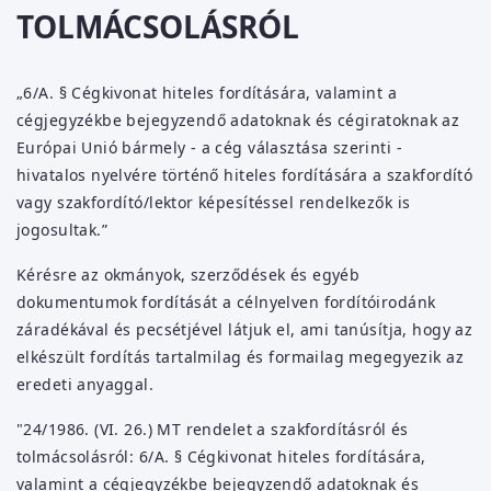
TOLMÁCSOLÁSRÓL
„6/A. § Cégkivonat hiteles fordítására, valamint a
cégjegyzékbe bejegyzendő adatoknak és cégiratoknak az
Európai Unió bármely - a cég választása szerinti -
hivatalos nyelvére történő hiteles fordítására a szakfordító
vagy szakfordító/lektor képesítéssel rendelkezők is
jogosultak.”
Kérésre az okmányok, szerződések és egyéb
dokumentumok fordítását a célnyelven fordítóirodánk
záradékával és pecsétjével látjuk el, ami tanúsítja, hogy az
elkészült fordítás tartalmilag és formailag megegyezik az
eredeti anyaggal.
"24/1986. (VI. 26.) MT rendelet a szakfordításról és
tolmácsolásról: 6/A. § Cégkivonat hiteles fordítására,
valamint a cégjegyzékbe bejegyzendő adatoknak és