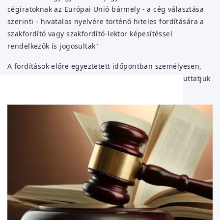
cégiratoknak az Európai Unió bármely - a cég választása
szerinti - hivatalos nyelvére történő hiteles fordítására a
szakfordító vagy szakfordító-lektor képesítéssel
rendelkezők is jogosultak"
A fordítások előre egyeztetett időpontban személyesen,
vagy e-mailben szkennelve, postán, vagy futárral juttatjuk
el megbízóinkhoz.