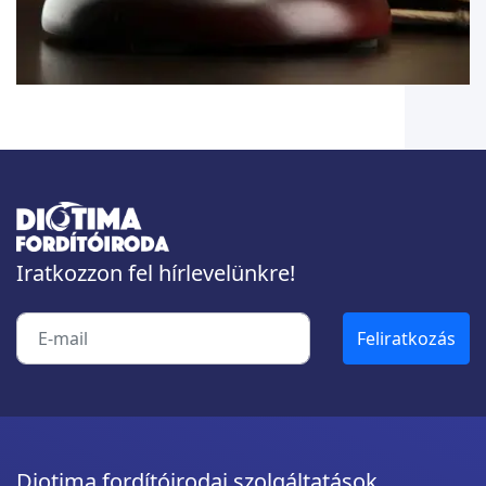
Iratkozzon fel hírlevelünkre!
Diotima fordítóirodai szolgáltatások