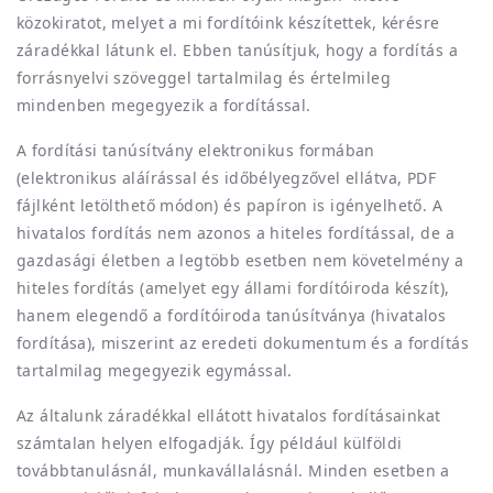
közokiratot, melyet a mi fordítóink készítettek, kérésre
záradékkal látunk el. Ebben tanúsítjuk, hogy a fordítás a
forrásnyelvi szöveggel tartalmilag és értelmileg
mindenben megegyezik a fordítással.
A fordítási tanúsítvány elektronikus formában
(elektronikus aláírással és időbélyegzővel ellátva, PDF
fájlként letölthető módon) és papíron is igényelhető. A
hivatalos fordítás nem azonos a hiteles fordítással, de a
gazdasági életben a legtöbb esetben nem követelmény a
hiteles fordítás (amelyet egy állami fordítóiroda készít),
hanem elegendő a fordítóiroda tanúsítványa (hivatalos
fordítása), miszerint az eredeti dokumentum és a fordítás
tartalmilag megegyezik egymással.
Az általunk záradékkal ellátott hivatalos fordításainkat
számtalan helyen elfogadják. Így például külföldi
továbbtanulásnál, munkavállalásnál. Minden esetben a