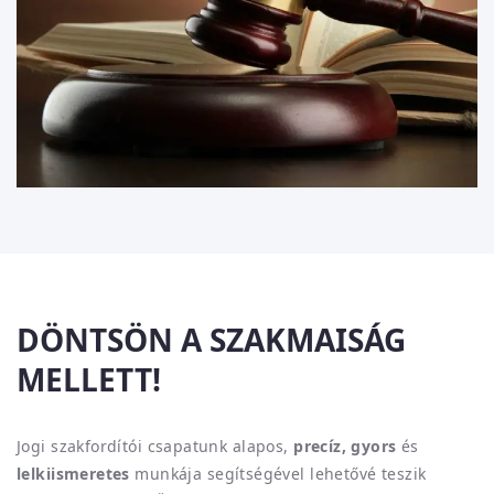
DÖNTSÖN A SZAKMAISÁG
MELLETT!
Jogi szakfordítói csapatunk alapos,
precíz, gyors
és
lelkiismeretes
munkája segítségével lehetővé teszik