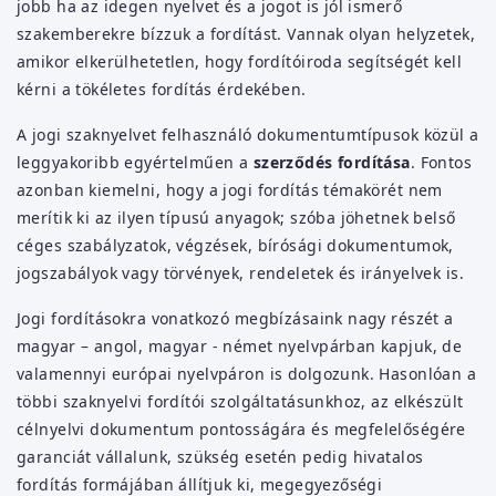
jobb ha az idegen nyelvet és a jogot is jól ismerő
szakemberekre bízzuk a fordítást. Vannak olyan helyzetek,
amikor elkerülhetetlen, hogy fordítóiroda segítségét kell
kérni a tökéletes fordítás érdekében.
A jogi szaknyelvet felhasználó dokumentumtípusok közül a
leggyakoribb egyértelműen a
szerződés fordítása
. Fontos
azonban kiemelni, hogy a jogi fordítás témakörét nem
merítik ki az ilyen típusú anyagok; szóba jöhetnek belső
céges szabályzatok, végzések, bírósági dokumentumok,
jogszabályok vagy törvények, rendeletek és irányelvek is.
Jogi fordításokra vonatkozó megbízásaink nagy részét a
magyar – angol, magyar - német nyelvpárban kapjuk, de
valamennyi európai nyelvpáron is dolgozunk. Hasonlóan a
többi szaknyelvi fordítói szolgáltatásunkhoz, az elkészült
célnyelvi dokumentum pontosságára és megfelelőségére
garanciát vállalunk, szükség esetén pedig hivatalos
fordítás formájában állítjuk ki, megegyezőségi