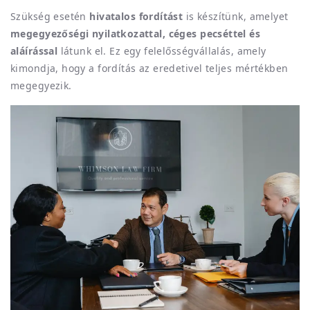
Szükség esetén
hivatalos fordítást
is készítünk, amelyet
megegyezőségi nyilatkozattal, céges pecséttel és
aláírással
látunk el. Ez egy felelősségvállalás, amely
kimondja, hogy a fordítás az eredetivel teljes mértékben
megegyezik.