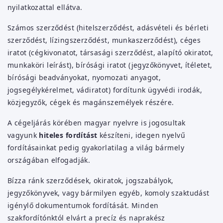
nyilatkozattal ellátva.
Számos szerződést (hitelszerződést, adásvételi és bérleti
szerződést, lízingszerződést, munkaszerződést), céges
iratot (cégkivonatot, társasági szerződést, alapító okiratot,
munkaköri leírást), bírósági iratot (jegyzőkönyvet, ítéletet,
bírósági beadványokat, nyomozati anyagot,
jogsegélykérelmet, vádiratot) fordítunk ügyvédi irodák,
közjegyzők, cégek és magánszemélyek részére.
A cégeljárás körében magyar nyelvre is jogosultak
vagyunk
hiteles fordítást
készíteni, idegen nyelvű
fordításainkat pedig gyakorlatilag a világ bármely
országában elfogadják.
Bízza ránk szerződések, okiratok, jogszabályok,
jegyzőkönyvek, vagy bármilyen egyéb, komoly szaktudást
igénylő dokumentumok fordítását. Minden
szakfordítónktól elvárt a precíz és naprakész