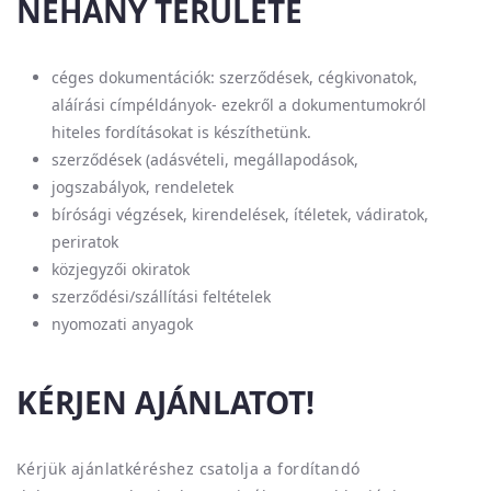
NÉHÁNY TERÜLETE
céges dokumentációk: szerződések, cégkivonatok,
aláírási címpéldányok- ezekről a dokumentumokról
hiteles fordításokat is készíthetünk.
szerződések (adásvételi, megállapodások,
jogszabályok, rendeletek
bírósági végzések, kirendelések, ítéletek, vádiratok,
periratok
közjegyzői okiratok
szerződési/szállítási feltételek
nyomozati anyagok
KÉRJEN AJÁNLATOT!
Kérjük ajánlatkéréshez csatolja a fordítandó