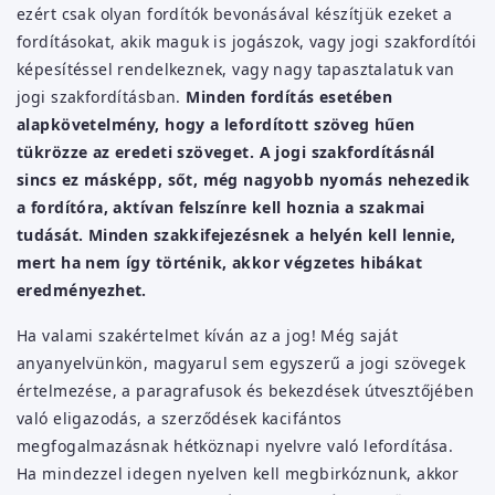
ezért csak olyan fordítók bevonásával készítjük ezeket a
fordításokat, akik maguk is jogászok, vagy jogi szakfordítói
képesítéssel rendelkeznek, vagy nagy tapasztalatuk van
jogi szakfordításban.
Minden fordítás esetében
alapkövetelmény, hogy a lefordított szöveg hűen
tükrözze az eredeti szöveget. A jogi szakfordításnál
sincs ez másképp, sőt, még nagyobb nyomás nehezedik
a fordítóra, aktívan felszínre kell hoznia a szakmai
tudását. Minden szakkifejezésnek a helyén kell lennie,
mert ha nem így történik, akkor végzetes hibákat
eredményezhet.
Ha valami szakértelmet kíván az a jog! Még saját
anyanyelvünkön, magyarul sem egyszerű a jogi szövegek
értelmezése, a paragrafusok és bekezdések útvesztőjében
való eligazodás, a szerződések kacifántos
megfogalmazásnak hétköznapi nyelvre való lefordítása.
Ha mindezzel idegen nyelven kell megbirkóznunk, akkor