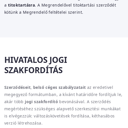
a
titoktartásra
. A Megrendelővel titoktartási szerződét
kötünk a Megrendelő feltételei szerint.
HIVATALOS JOGI
SZAKFORDÍTÁS
Szerződéseit
,
belső céges szabályzatait
az eredetivel
megegyező formátumban, a kívánt határidőre fordítjuk le,
akár több
jogi szakfordító
bevonásával. A szerződés
megértéséhez szükséges alapvető szerkesztési munkákat
is elvégezzük: változáskövetések fordítása, kéthasábos
verzió létrehozása.