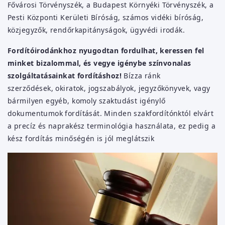
Fővárosi Törvényszék, a Budapest Környéki Törvényszék, a
Pesti Központi Kerületi Bíróság, számos vidéki bíróság,
közjegyzők, rendőrkapitányságok, ügyvédi irodák.
Fordítóirodánkhoz nyugodtan fordulhat, keressen fel
minket bizalommal, és vegye igénybe színvonalas
szolgáltatásainkat fordításhoz!
Bízza ránk
szerződések, okiratok, jogszabályok, jegyzőkönyvek, vagy
bármilyen egyéb, komoly szaktudást igénylő
dokumentumok fordítását. Minden szakfordítónktól elvárt
a precíz és naprakész terminológia használata, ez pedig a
kész fordítás minőségén is jól meglátszik