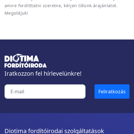
amire fordítttatni szeretne, kérjen tőlünk árajánlatot.
Megoldjuk!
Iratkozzon fel hírlevelünkre!
Diotima fordítóirodai szolgáltatások