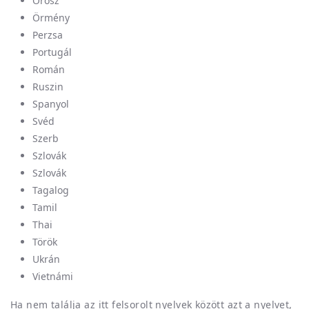
Orosz
Örmény
Perzsa
Portugál
Román
Ruszin
Spanyol
Svéd
Szerb
Szlovák
Szlovák
Tagalog
Tamil
Thai
Török
Ukrán
Vietnámi
Ha nem találja az itt felsorolt nyelvek között azt a nyelvet,