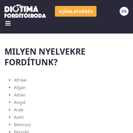
AJÁNLATKÉRÉS
EN
N
NYELVEK
MILYEN NYELVEKRE
FORDÍTUNK?
Afrikai
Afgán
Albán
Angol
Arab
Azeri
Belorusz
Bengáli