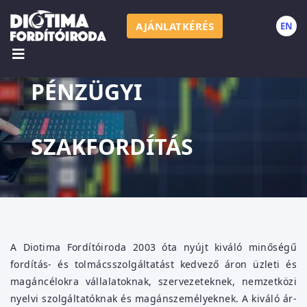
AJÁNLATKÉRÉS
EN
P
PÉNZÜGYI
SZAKFORDÍTÁS
A Diotima Fordítóiroda 2003 óta nyújt kiváló minőségű
fordítás- és tolmácsszolgáltatást kedvező áron üzleti és
magáncélokra vállalatoknak, szervezeteknek, nemzetközi
nyelvi szolgáltatóknak és magánszemélyeknek. A kiváló ár-