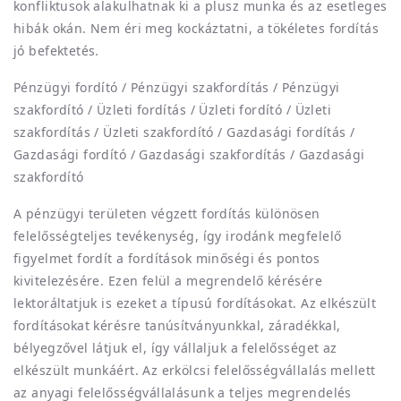
konfliktusok alakulhatnak ki a plusz munka és az esetleges
hibák okán. Nem éri meg kockáztatni, a tökéletes fordítás
jó befektetés.
Pénzügyi fordító / Pénzügyi szakfordítás / Pénzügyi
szakfordító / Üzleti fordítás / Üzleti fordító / Üzleti
szakfordítás / Üzleti szakfordító / Gazdasági fordítás /
Gazdasági fordító / Gazdasági szakfordítás / Gazdasági
szakfordító
A pénzügyi területen végzett fordítás különösen
felelősségteljes tevékenység, így irodánk megfelelő
figyelmet fordít a fordítások minőségi és pontos
kivitelezésére. Ezen felül a megrendelő kérésére
lektoráltatjuk is ezeket a típusú fordításokat. Az elkészült
fordításokat kérésre tanúsítványunkkal, záradékkal,
bélyegzővel látjuk el, így vállaljuk a felelősséget az
elkészült munkáért. Az erkölcsi felelősségvállalás mellett
az anyagi felelősségvállalásunk a teljes megrendelés