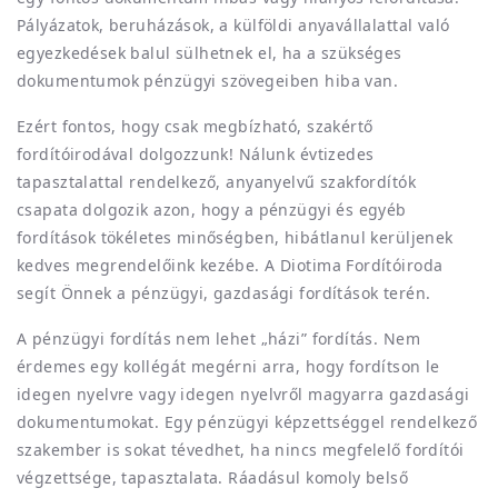
Pályázatok, beruházások, a külföldi anyavállalattal való
egyezkedések balul sülhetnek el, ha a szükséges
dokumentumok pénzügyi szövegeiben hiba van.
Ezért fontos, hogy csak megbízható, szakértő
fordítóirodával dolgozzunk! Nálunk évtizedes
tapasztalattal rendelkező, anyanyelvű szakfordítók
csapata dolgozik azon, hogy a pénzügyi és egyéb
fordítások tökéletes minőségben, hibátlanul kerüljenek
kedves megrendelőink kezébe. A Diotima Fordítóiroda
segít Önnek a pénzügyi, gazdasági fordítások terén.
A pénzügyi fordítás nem lehet „házi” fordítás. Nem
érdemes egy kollégát megérni arra, hogy fordítson le
idegen nyelvre vagy idegen nyelvről magyarra gazdasági
dokumentumokat. Egy pénzügyi képzettséggel rendelkező
szakember is sokat tévedhet, ha nincs megfelelő fordítói
végzettsége, tapasztalata. Ráadásul komoly belső